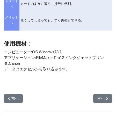
メリット
カードのように薄く、携帯に便利。
4
メリット
無くしてしまっても、すぐ再発行できる。
5
使用機材 :
コンピューター:OS Windows78.1
アプリケーション:FileMaker Pro12 インクジェットプリン
タ:Canon
データはエクセルから取り込みます。
前の記事へ: ホームページデザイン（joomlaデザイン）
次の記事へ:
前へ
次へ